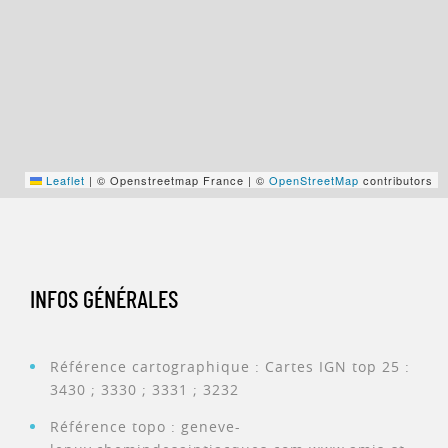
Leaflet
|
© Openstreetmap France | ©
OpenStreetMap
contributors
INFOS GÉNÉRALES
Référence cartographique : Cartes IGN top 25 :
3430 ; 3330 ; 3331 ; 3232
Référence topo : geneve-