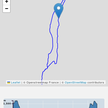
+
−
Leaflet
|
© Openstreetmap France | ©
OpenStreetMap
contributors
m
1,500