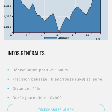
1,400
1,300
1,200
0
2
4
6
8
10
Altitude
km
INFOS GÉNÉRALES
Dénivellation positive : 600m
Précision balisage : blanc/rouge (GR9) et jaune
Distance : 11km
Durée journalière : 04h00
TÉLÉCHARGER LE GPX