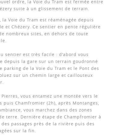
ouvel ordre, la Voie du Tram est fermée entre
zery suite à un glissement de terrain.
, la Voie du Tram est réaménagée depuis
e et Chézery. Ce sentier en pente régulière
de nombreux sites, en dehors de toute
le.
u sentier est très facile : d'abord vous
lle depuis la gare sur un terrain goudronné
le parking de la Voie du Tram et le Pont des
voluez sur un chemin large et caillouteux
r.
s Pierres, vous entamez une montée vers le
s puis Chamfromier (2h), après Montanges,
'ambiance, vous marchez dans des zones
de terre. Dernière étape de Champfromier à
 des passages près de la rivière puis des
gées sur la fin.