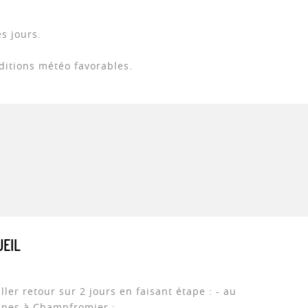
es jours.
ditions météo favorables.
EIL
ller retour sur 2 jours en faisant étape : - au
nes à Champfromier :