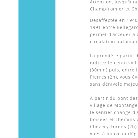
Attention, jusqu'à n
Champfromier et Ché
Désaffectée en 1940
1991 entre Bellegard
permet d'accéder à 
circulation automobi
La première partie d
quittez le centre-vi
(30min) puis, entre 
Pierres (2h), vous é
sans dénivelé majeu
À partir du pont de
village de Montange
le sentier change d
boisées et chemins 
Chézery-Forens (2h),
vues à nouveau déga