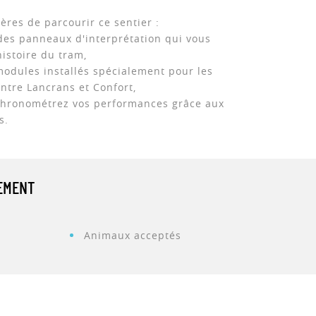
ières de parcourir ce sentier :
 des panneaux d'interprétation qui vous
histoire du tram,
 modules installés spécialement pour les
entre Lancrans et Confort,
 chronométrez vos performances grâce aux
s.
PEMENT
Animaux acceptés