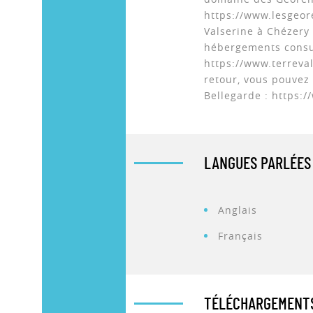
https://www.lesgeor
Valserine à Chézery
hébergements consult
https://www.terreva
retour, vous pouvez
Bellegarde : https:
LANGUES PARLÉES
Anglais
Français
TÉLÉCHARGEMENT