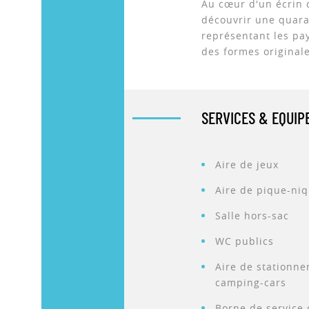
Au cœur d'un écrin 
découvrir une quara
représentant les pa
des formes originales
SERVICES & EQUI
Aire de jeux
Aire de pique-ni
Salle hors-sac
WC publics
Aire de stationn
camping-cars
Borne de service