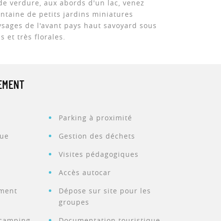
de verdure, aux abords d'un lac, venez
ntaine de petits jardins miniatures
ysages de l'avant pays haut savoyard sous
 et très florales.
PEMENT
Parking à proximité
que
Gestion des déchets
Visites pédagogiques
Accès autocar
ement
Dépose sur site pour les
groupes
 camping-
Documentation touristique