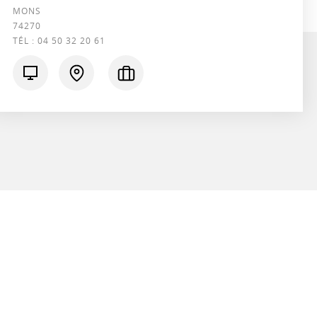
MONS
74270
TÉL :
04 50 32 20 61