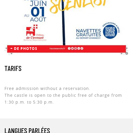
+ DE PHOTOS
TARIFS
Free admission without a reservation.
The castle is open to the public free of charge from
1:30 p.m. to 5:30 p.m.
LANGUES PARLÉES