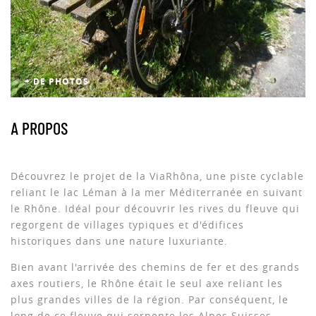
+ DE PHOTOS
A PROPOS
Découvrez le projet de la ViaRhôna, une piste cyclable
reliant le lac Léman à la mer Méditerranée en suivant
le Rhône. Idéal pour découvrir les rives du fleuve qui
regorgent de villages typiques et d'édifices
historiques dans une nature luxuriante.
Bien avant l'arrivée des chemins de fer et des grands
axes routiers, le Rhône était le seul axe reliant les
plus grandes villes de la région. Par conséquent, le
long de ce fleuve qui serpente les Alpes Suisses